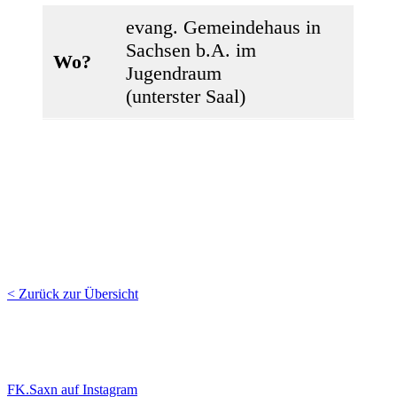
evang. Gemeindehaus in
Sachsen b.A. im
Wo?
Jugendraum
(unterster Saal)
< Zurück zur Übersicht
EC Sachsen bei Ansbach
"Entschieden für Christus"
e.V.
Hauptstr. 34
91623 Sachsen b.A.
FK.Saxn auf Instagram