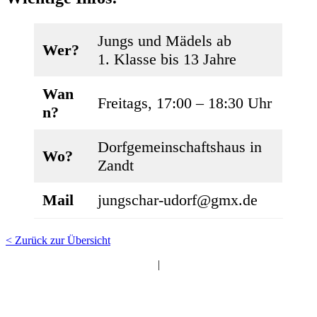
Jungs und Mädels ab
Wer?
1. Klasse bis 13 Jahre
Wan
Freitags, 17:00 – 18:30 Uhr
n?
Dorfgemeinschaftshaus in
Wo?
Zandt
Mail
jungschar-udorf@gmx.de
< Zurück zur Übersicht
|
EC Sachsen bei Ansbach
"Entschieden für Christus"
e.V.